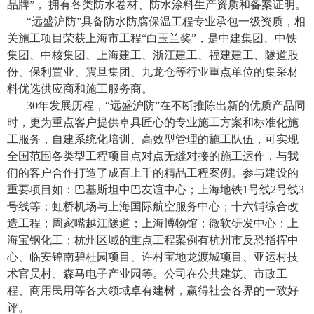
品牌”， 拥有各类防水卷材、防水涂料生产资质和备案证明。
“远盛沪防”具备防水防腐保温工程专业承包一级资质，相
关施工项目荣获上海市工程“白玉兰奖”，是中建集团、中铁
集团、中核集团、上海建工、浙江建工、福建建工、隧道股
份、保利置业、震旦集团、九龙仓等行业重点单位的集采材
料优选供应商和施工服务商。
30年发展历程，“远盛沪防”在不断推陈出新的优质产品同
时，更为重点客户提供卓具匠心的专业施工方案和标准化施
工服务，自建系统化培训、高效型管理的施工队伍，可实现
全国范围各类型工程项目点对点无缝对接的施工运作，与我
们的客户合作打造了成百上千的精品工程案例。参与建设的
重要项目如：巴基斯坦中巴友谊中心；上海地铁1号线2号线3
号线等；虹桥机场与上海国际航空服务中心；十六铺综合改
造工程；周家嘴越江隧道；上海博物馆；微软研发中心；上
海宝钢化工；杭州区域的重点工程案例有杭州市反恐指挥中
心、临安锦南碧桂园项目、许村宝地龙渡城项目、亚运村技
术官员村、森马电子产业园等。公司在公共建筑、市政工
程、商用民用等各大领域卓有建树，赢得社会各界的一致好
评。