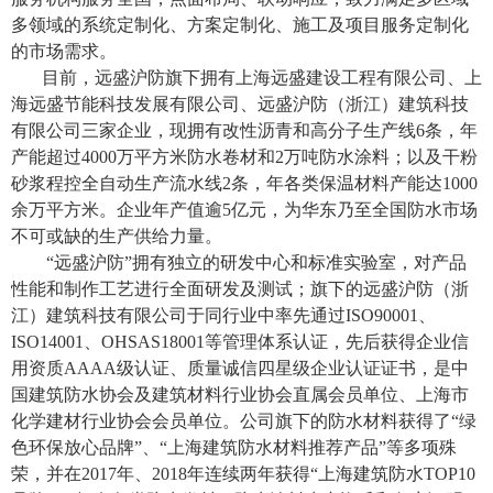
多领域的系统定制化、方案定制化、施工及项目服务定制化
的市场需求。
目前，远盛沪防旗下拥有上海远盛建设工程有限公司、上
海远盛节能科技发展有限公司、远盛沪防（浙江）建筑科技
有限公司三家企业，现拥有改性沥青和高分子生产线
6条，年
产能超过4000万平方米防水卷材和2万吨防水涂料；以及干粉
砂浆程控全自动生产流水线2条，年各类保温材料产能达1000
余万平方米。企业年产值逾5亿元，为华东乃至全国防水市场
不可或缺的生产供给力量。
“
远盛沪防”拥有独立的研发中心和标准实验室，对产品
性能和制作工艺进行全面研发及测试；旗下的
远盛沪防（浙
江）建筑科技有限公司
于同行业中率先通过ISO90001、
ISO14001、OHSAS18001等管理体系认证，先后获得企业信
用资质
AAAA级认证、质量诚信四星级企业认证证书，是中
国建筑防水协会及建筑材料行业协会直属会员单位、上海市
化学建材行业协会会员单位。公司旗下的防水材料获得了“绿
色环保放心品牌”、“上海建筑防水材料推荐产品”等多项殊
荣，并在2017年、2018年连续两年获得“上海建筑防水TOP10