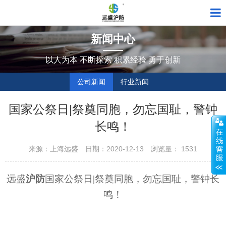
新闻中心
以人为本 不断探索 积累经验 勇于创新
公司新闻
行业新闻
国家公祭日|祭奠同胞，勿忘国耻，警钟
长鸣！
来源：上海远盛
日期：2020-12-13
浏览量：
1531
远盛
沪防
国家公祭日
|
祭奠同胞，勿忘国耻，警钟长
鸣！