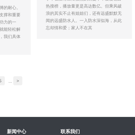
热搜榜，播放量更是高达数亿。但乘风破
傅的耐心。
浪的其实不止有姐姐们，还有远盛默默无
支撑和重要
闻的远盛防水人。一入防水深似海，从此
功力的一
忘却情和爱；家人不在其
就能轻松解
，我们具体
5
>
...
新闻中心
联系我们