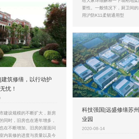
给大家详细解释一下墙刚地柔
要性。一般情况下，厨卫间的
用沪防K11柔韧通用型
|建筑修缮，以行动护
无忧！
9
科技强国|远盛修缮苏
市建设规模的不断扩大，新房
业园
的同时，旧房也在逐年增多，
也在不断增加。旧房的屋面问
2020-08-14
室内装修的进度与质量以及今