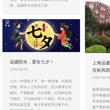
里，远盛防水全体员工祝
远盛防水，爱在七夕！
上海远盛
2020-08-25
百姓风雨
2020-09-0
七夕---中国情人节，有一种浪漫，叫遮风
挡雨。防水人工作的辛苦，是大家有目共
随着我国城
睹的。严寒酷暑、不分昼夜，忙碌时没有
屋不断建设
节假日，只为做好每一个项目。防水人的
其改造装修
时间也很宝贵。每天奔波在拜访客户中、
题严重影响