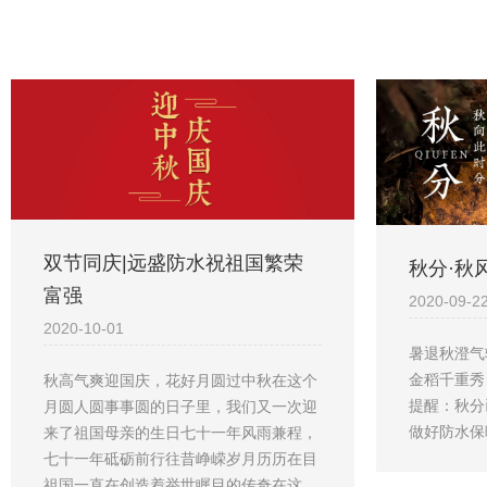
双节同庆|远盛防水祝祖国繁荣
秋分·秋
富强
2020-09-2
2020-10-01
暑退秋澄气
金稻千重秀
秋高气爽迎国庆，花好月圆过中秋在这个
提醒：秋分
月圆人圆事事圆的日子里，我们又一次迎
做好防水保
来了祖国母亲的生日七十一年风雨兼程，
七十一年砥砺前行往昔峥嵘岁月历历在目
祖国一直在创造着举世瞩目的传奇在这