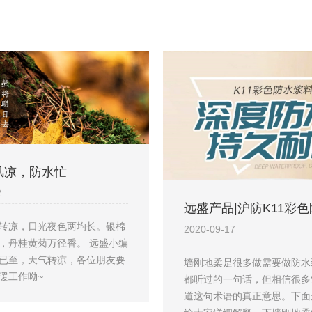
风凉，防水忙
2
远盛产品|沪防K11彩
转凉，日光夜色两均长。银棉
2020-09-17
，丹桂黄菊万径香。 远盛小编
已至，天气转凉，各位朋友要
墙刚地柔是很多做需要做防水
暖工作呦~
都听过的一句话，但相信很多
道这句术语的真正意思。下面