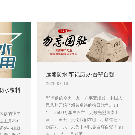
远盛防水|牢记历史·吾辈自强
2020-09-18
色防水浆料
89年前的今天，九一八事变爆发，中国人
民从此开始了艰苦卓绝的抗日战争。14
年，3500万军民伤亡，无数先烈血染山
装修的业主
河……今天，无论我们在哪儿，请铭记：
业主并不知
勿忘九一八，只为中华民族自尊自强！ 如
远盛小编就
今“九一八”，是对历