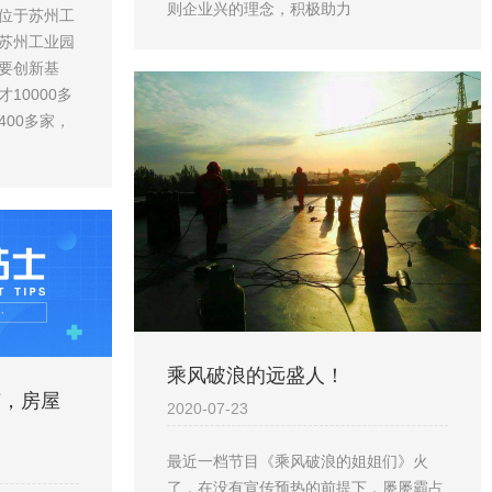
则企业兴的理念，积极助力
位于苏州工
苏州工业园
要创新基
10000多
00多家，
乘风破浪的远盛人！
节，房屋
2020-07-23
最近一档节目《乘风破浪的姐姐们》火
了，在没有宣传预热的前提下，屡屡霸占