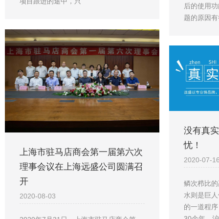
项目跟进的途中，只
后的使用功
题的原因有
没有真实
忧！
上海市驻马店商会第一届第六次
2020-07-1
理事会议在上海远盛公司圆满召
开
鳞次栉比的
水则是巨人
2020-08-03
的一道程序
30余年，