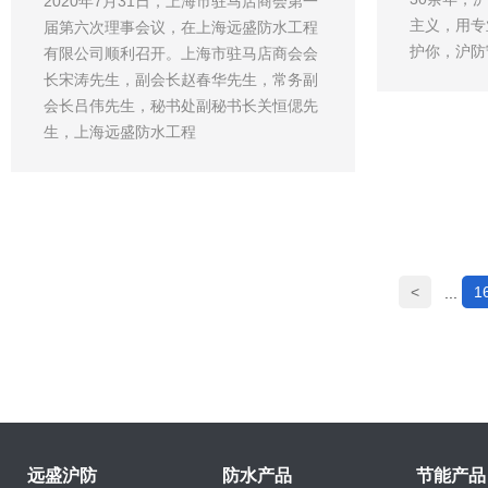
2020年7月31日，上海市驻马店商会第一
主义，用专
届第六次理事会议，在上海远盛防水工程
护你，沪防
有限公司顺利召开。上海市驻马店商会会
长宋涛先生，副会长赵春华先生，常务副
会长吕伟先生，秘书处副秘书长关恒偲先
生，上海远盛防水工程
<
1
...
远盛沪防
防水产品
节能产品