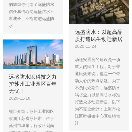
的辉煌你们给了远盛防水
信任和信心使远盛防水不
断成长、不断前进远盛防
水
远盛防水：以超高品
质打造民生动迁新居
2020-11-24
动迁安置房的建设是一项
重大的民生工程，对于普
通民众来说，也是一个牵
远盛防水以科技之力
动人心的热点话题。为了
护苏州工业园区百年
不负民众期许，远盛防水
无忧！
竭尽全力以超高防水标准
2020-11-18
打造众多动迁新居。以下
为不完全统计：上海市松
项目介绍：苏州工业园区
江区叶榭镇中心区集镇动
隶属江苏省苏州市，位于
迁
苏州市城东，行政区划面