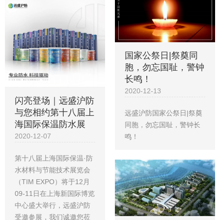
国家公祭日|祭奠同
胞，勿忘国耻，警钟
长鸣！
2020-12-13
闪亮登场｜远盛沪防
与您相约第十八届上
远盛沪防国家公祭日|祭奠
海国际保温防水展
同胞，勿忘国耻，警钟长
2020-12-07
鸣！
第十八届上海国际保温·防
水材料与节能技术展览会
（TIM EXPO）将于12月
09-11日在上海新国际博览
中心盛大举行，远盛沪防
受邀参展，我们诚邀您莅