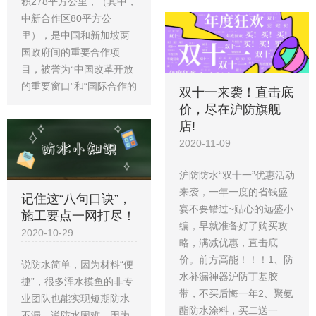
积278平方公里，（其中，
中新合作区80平方公
里），是中国和新加坡两
国政府间的重要合作项
目，被誉为“中国改革开放
的重要窗口”和“国际合作的
双十一来袭！直击底
价，尽在沪防旗舰
店!
2020-11-09
沪防防水“双十一”优惠活动
来袭，一年一度的省钱盛
记住这“八句口诀”，
宴不要错过~贴心的远盛小
施工要点一网打尽！
编，早就准备好了购买攻
2020-10-29
略，满减优惠，直击底
价。前方高能！！！1、防
说防水简单，因为材料“便
水补漏神器沪防丁基胶
捷”，很多浑水摸鱼的非专
带，不买后悔一年2、聚氨
业团队也能实现短期防水
酯防水涂料，买二送一
不漏。说防水困难，因为