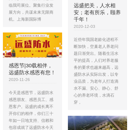
远盛把关，人水相
临我司展位。聚集行业发
安；老有所乐，颐养
展方向，共谋未来无限商
千年！
机。上海新国际博
2020-12-03
近些年我国老龄化进程不
断加快，空巢老人养老问
题日渐突出。随着生活水
平的提高，人们对养老服
感恩节|30载相伴，
务的要求也越来越高，远
远盛防水感恩有您！
盛防水从实际出发，以专
2020-11-26
业品质，为老年人打造滴
水不漏、安心、静心、舒
今天是感恩节，远盛防水
心的养老环境，水滴石
感恩朋友、感恩员工、感
穿，
恩客户。远盛的成长离不
开你们的相伴，你们三十
年如一日地支持、信赖和
包容成就了远盛防水今天