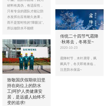
材料有真伪，有适应性，
只有专业的团队才能让防
水发挥出应有耐久效果，
而不是暂时性的“障眼法”。
所以做防水不能瞎
传统二十四节气霜降
·秋将去，冬将至~
2020-10-23
霜降时节，木叶凋零，飒
飒风干，冬天即将来临，
注意防水保温~
致敬国庆假期依旧坚
持在岗位上的防水
工|呵护人类健康安
居，是远盛人始终不
变的追求!