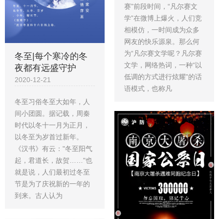
赛”前段时间，“凡尔赛文
学”在微博上爆火，人们竞
相模仿，一时间成为众多
网友的快乐源泉。那么何
为“凡尔赛文学呢？凡尔赛
冬至|每个寒冷的冬
文学，网络热词，一种“以
夜都有远盛守护
低调的方式进行炫耀”的话
2020-12-21
语模式，也称凡
冬至习俗冬至大如年，人
间小团圆。据记载，周秦
时代以冬十一月为正月，
以冬至为岁首过新年。
《汉书》有云："冬至阳气
起，君道长，故贺……"也
就是说，人们最初过冬至
节是为了庆祝新的一年的
到来。古人认为